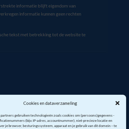
strekte informatie blijft eigendom van
erkregen informatie kunnen geen rechten
ische tekst met betrekking tot de website te
Cookies en dataverzameling
e partners gebruiken technologieën zoals cookies om (persoons)gegevens -
ificatienummers (bijv. IP-adres, accountnummer), niet-precieze locatie en
ver je browser, besturingssysteem, apparaat en je gebruik van dit domein – te