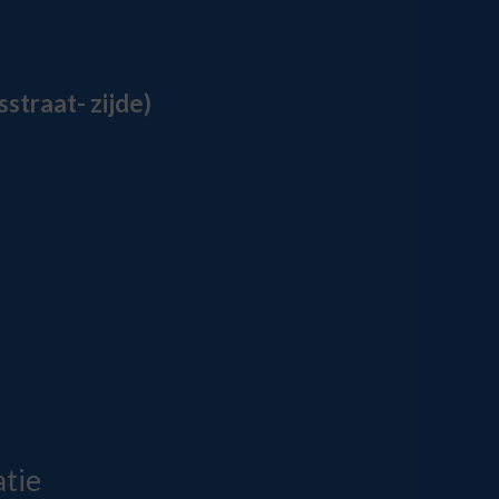
straat- zijde)
atie