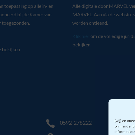
toepassing op alle in- en
Alle digitale door MARVEL ver
poneerd bij de Kamer van
MARVEL. Aan via de website v
r toegezonden.
worden ontleend.
Klik hier
om de volledige jurid
bekijken.
e bekijken
(wij) en onz

0592-278222
online ident
informatie o